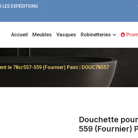
R LES EXPÉDITIONS
Accueil
Meubles
Vasques
Robinetteries
Prom
nt le 78cr557-559 (Fournier) Paini | DOUC78557
Douchette pour
559 (Fournier) P