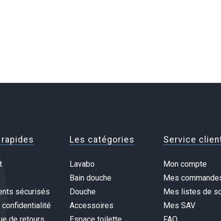
 rapides
Les catégories
Service clien
t
Lavabo
Mon compte
Bain douche
Mes commande
nts sécurisés
Douche
Mes listes de so
 confidentialité
Accessoires
Mes SAV
ue de retours
Espace toilette
FAQ