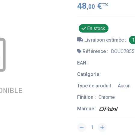
48
€
TTC
,00
En stock
Livraison estimée :
1
Référence :
DOUC7855
EAN :
Catégorie :
Type de produit :
Aucun
Finition :
Chrome
Marque :