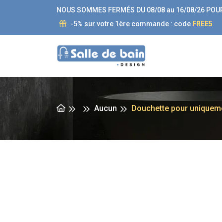
NOUS SOMMES FERMÉS DU 08/08 au 16/08/26 POU
-5% sur votre 1ère commande : code
FREE5
Aucun
Douchette pour uniqueme