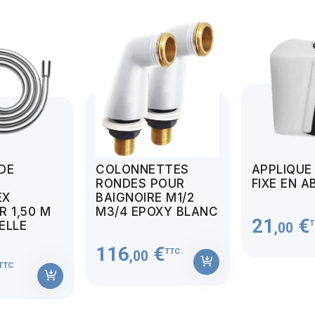
 DE
COLONNETTES
APPLIQUE
RONDES POUR
FIXE EN A
EX
BAIGNOIRE M1/2
 1,50 M
M3/4 EPOXY BLANC
21
€
T
MELLE
,00
116
€
TTC
,00
TTC