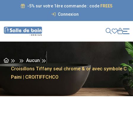
-5% sur votre 1ère commande : code
FREE5
Connexion
Aucun
Croisillons Tiffany seul chrome & or avec symbole C
Paini | CROITIFFCHCO