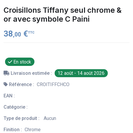
Croisillons Tiffany seul chrome &
or avec symbole C Paini
38
€
TTC
,00
En stock
Livraison estimée :
12 août - 14 août 2026
Référence :
CROITIFFCHCO
EAN :
Catégorie :
Type de produit :
Aucun
Finition :
Chrome