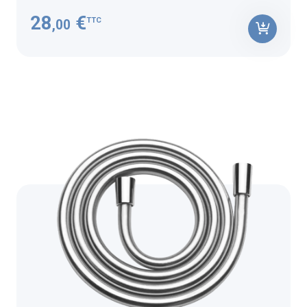
28
€
TTC
,00