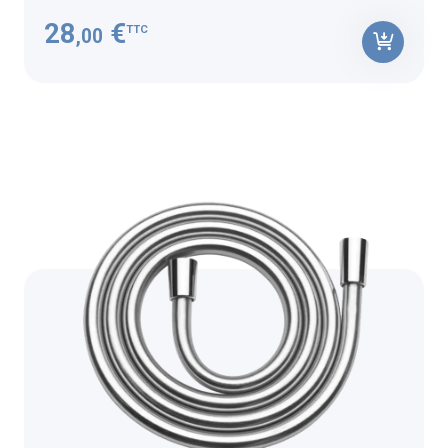
28
€
TTC
,00