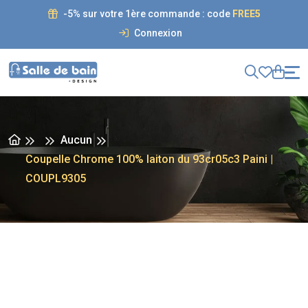
-5% sur votre 1ère commande : code
FREE5
Connexion
Aucun
Coupelle Chrome 100% laiton du 93cr05c3 Paini |
COUPL9305