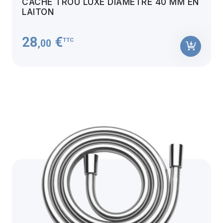
CACHE TROU LUXE DIAMÈTRE 40 MM EN
LAITON
28
€
TTC
,00