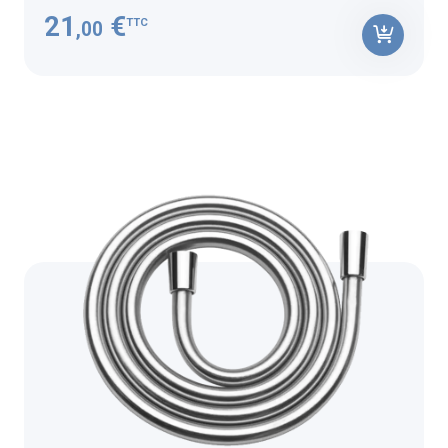
21
€
TTC
,00