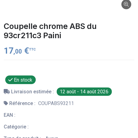
Coupelle chrome ABS du
93cr211c3 Paini
17
€
TTC
,00
En stock
Livraison estimée :
12 août - 14 août 2026
Référence :
COUPABS93211
EAN :
Catégorie :