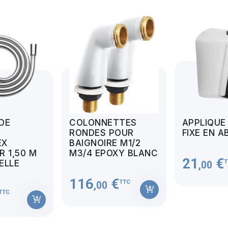
 DE
COLONNETTES
APPLIQUE
RONDES POUR
FIXE EN A
EX
BAIGNOIRE M1/2
 1,50 M
M3/4 EPOXY BLANC
21
€
T
MELLE
,00
116
€
TTC
,00
TTC