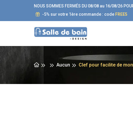
NOUS SOMMES FERMÉS DU 08/08 au 16/08/26 POU
-5% sur votre 1ère commande : code
FREE5
Aucun
Clef pour facilite de m