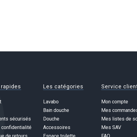
 rapides
Les catégories
Service clien
t
Lavabo
Mon compte
Bain douche
Mes commande
nts sécurisés
Douche
Mes listes de so
 confidentialité
Accessoires
Mes SAV
ue de retours
Espace toilette
FAQ