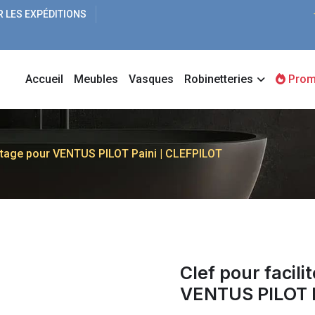
R LES EXPÉDITIONS
Accueil
Meubles
Vasques
Robinetteries
Prom
ontage pour VENTUS PILOT Paini | CLEFPILOT
Clef pour facil
VENTUS PILOT P