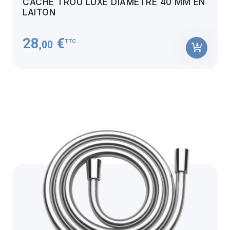
CACHE TROU LUXE DIAMÈTRE 40 MM EN
LAITON
28
€
TTC
,00