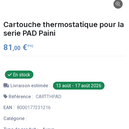
Cartouche thermostatique pour la
serie PAD Paini
81
€
TTC
,00
En stock
Livraison estimée :
13 août - 17 août 2026
Référence :
CARTTHPAD
EAN :
8000177231216
Catégorie :