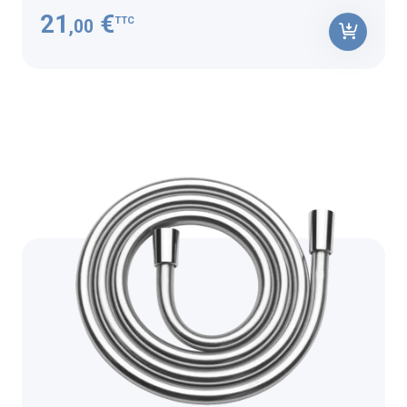
21
€
TTC
,00