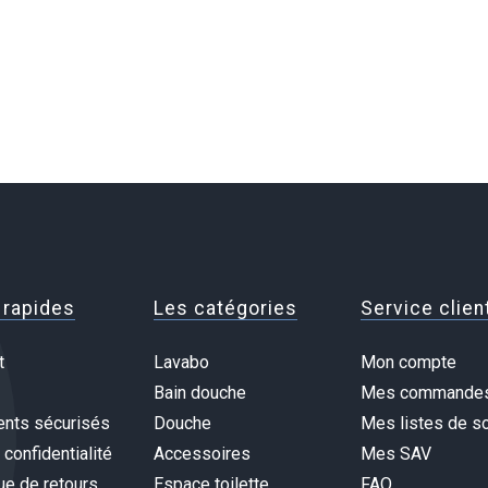
 rapides
Les catégories
Service clien
t
Lavabo
Mon compte
Bain douche
Mes commande
nts sécurisés
Douche
Mes listes de so
 confidentialité
Accessoires
Mes SAV
ue de retours
Espace toilette
FAQ