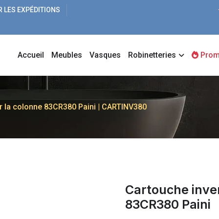
R LES EXPÉDITIONS
Accueil
Meubles
Vasques
Robinetteries
Prom
r la colonne 83CR380 Paini | CARTINV380
Cartouche inve
83CR380 Paini