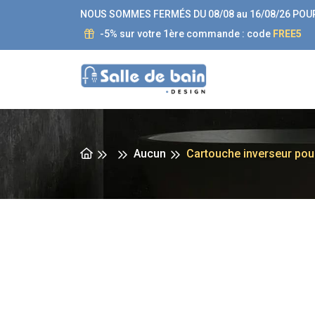
NOUS SOMMES FERMÉS DU 08/08 au 16/08/26 POU
-5% sur votre 1ère commande : code
FREE5
Aucun
Cartouche inverseur pou