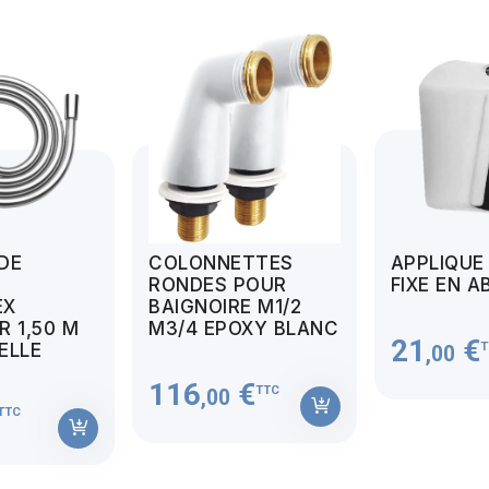
 DE
COLONNETTES
APPLIQUE
RONDES POUR
FIXE EN A
EX
BAIGNOIRE M1/2
 1,50 M
M3/4 EPOXY BLANC
21
€
T
MELLE
,00
116
€
TTC
,00
TTC