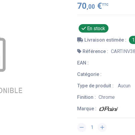
70
€
TTC
,00
En stock
Livraison estimée :
1
Référence :
CARTINV3
EAN :
Catégorie :
Type de produit :
Aucun
Finition :
Chrome
Marque :