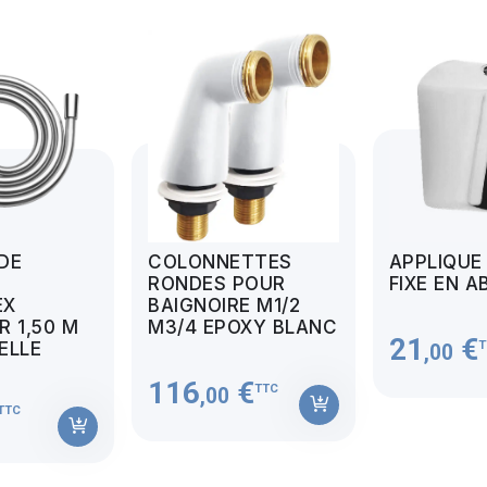
 DE
COLONNETTES
APPLIQUE
RONDES POUR
FIXE EN A
EX
BAIGNOIRE M1/2
 1,50 M
M3/4 EPOXY BLANC
21
€
T
MELLE
,00
116
€
TTC
,00
TTC