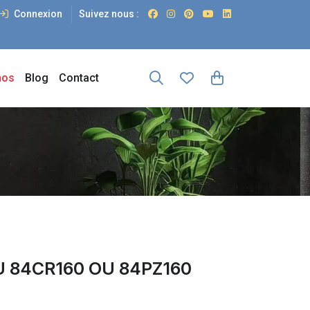
Connexion
Suivez nous :
os
Blog
Contact
 84CR160 OU 84PZ160