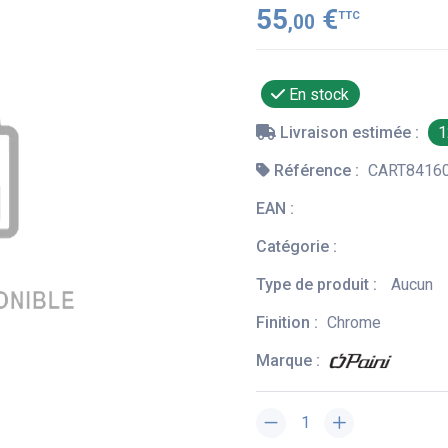
55
€
TTC
,00
En stock
Livraison estimée :
1
Référence :
CART8416
EAN :
Catégorie :
Type de produit :
Aucun
Finition :
Chrome
Marque :