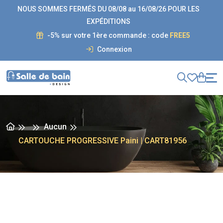
NOUS SOMMES FERMÉS DU 08/08 au 16/08/26 POUR LES
EXPÉDITIONS
-5% sur votre 1ère commande : code
FREE5
Connexion
Aucun
CARTOUCHE PROGRESSIVE Paini | CART81956