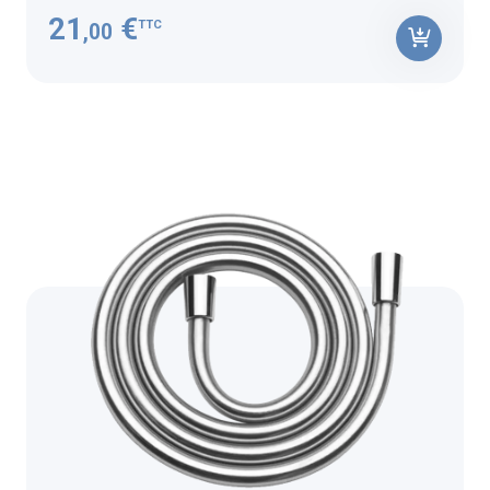
21
€
TTC
,00