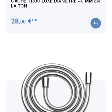
CACHE TROU LUXE DIAMÈTRE 40 MM EN
LAITON
28
€
TTC
,00