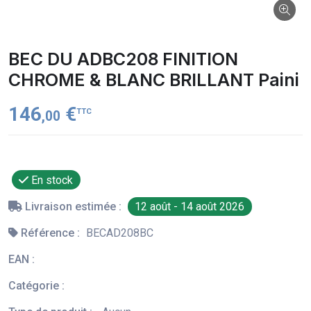
BEC DU ADBC208 FINITION
CHROME & BLANC BRILLANT Paini
146
€
TTC
,00
En stock
Livraison estimée :
12 août - 14 août 2026
Référence :
BECAD208BC
EAN :
Catégorie :