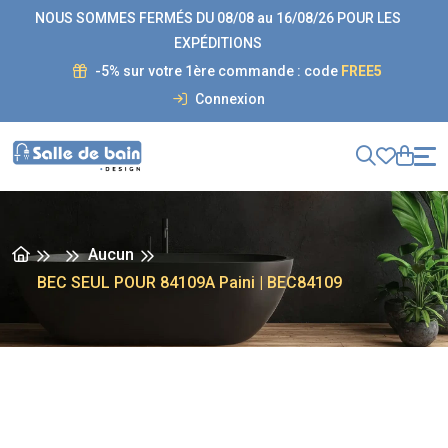
NOUS SOMMES FERMÉS DU 08/08 au 16/08/26 POUR LES
EXPÉDITIONS
-5% sur votre 1ère commande : code
FREE5
Connexion
Aucun
BEC SEUL POUR 84109A Paini | BEC84109