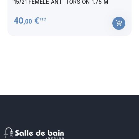
15/21 FEMÈLE ANTI TORSION 1.75 M
40
€
TTC
,00