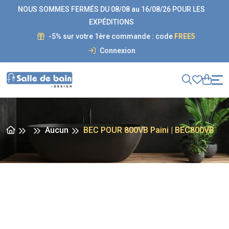
NOUS SOMMES FERMÉS DU 08/08 au 16/08/26 POUR LES
EXPÉDITIONS
-5% sur votre 1ère commande : code
FREE5
Connexion
Aucun
BEC POUR 800VB Paini | BEC800VB