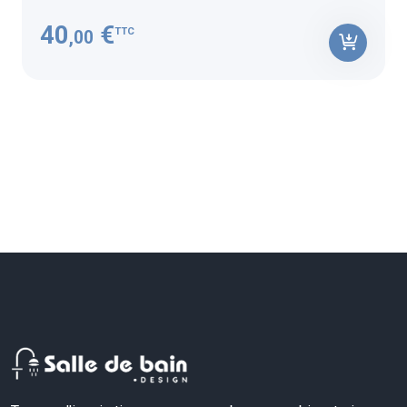
40
€
TTC
,00