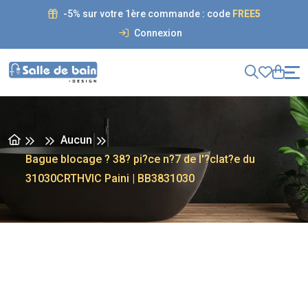
-5% sur votre 1ère commande : code
FREE5
Connexion
Aucun
Bague blocage ? 38? pi?ce n?7 de l'?clat?e du
31030CRTHVIC Paini | BB3831030