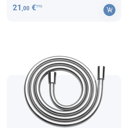
21
€
TTC
,00