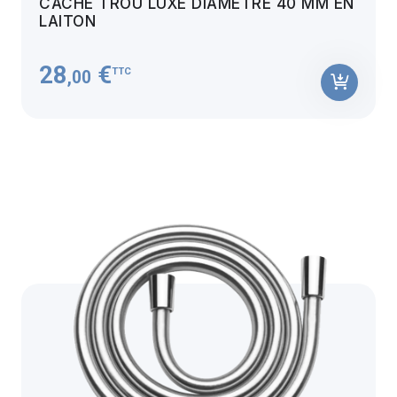
CACHE TROU LUXE DIAMÈTRE 40 MM EN
LAITON
28
€
TTC
,00