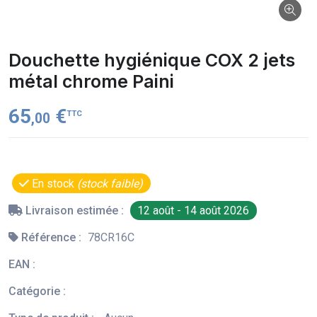
Douchette hygiénique COX 2 jets
métal chrome Paini
65
€
TTC
,00
En stock
(stock faible)
Livraison estimée :
12 août - 14 août 2026
Référence :
78CR16C
EAN :
Catégorie :