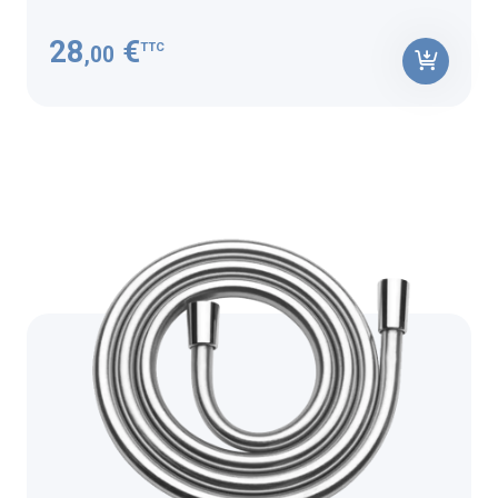
28
€
TTC
,00