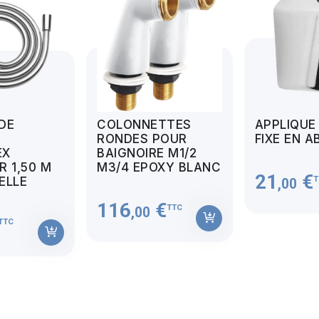
 DE
COLONNETTES
APPLIQUE
RONDES POUR
FIXE EN A
EX
BAIGNOIRE M1/2
 1,50 M
M3/4 EPOXY BLANC
21
€
T
MELLE
,00
116
€
TTC
,00
TTC