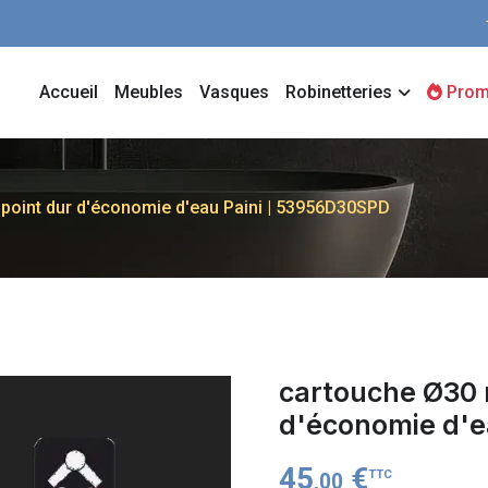
Accueil
Meubles
Vasques
Robinetteries
Prom
oint dur d'économie d'eau Paini | 53956D30SPD
cartouche Ø30 
d'économie d'e
45
€
TTC
,00