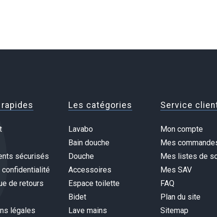
 rapides
Les catégories
Service clien
t
Lavabo
Mon compte
Bain douche
Mes commande
nts sécurisés
Douche
Mes listes de so
 confidentialité
Accessoires
Mes SAV
ue de retours
Espace toilette
FAQ
Bidet
Plan du site
ns légales
Lave mains
Sitemap