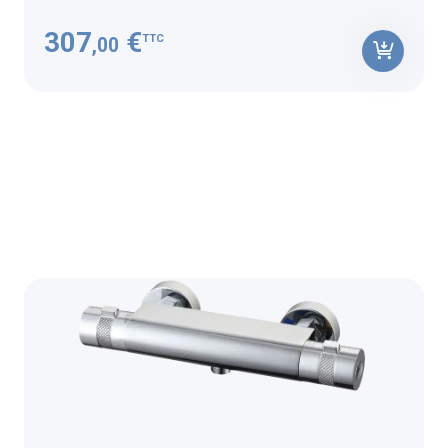
307
€
TTC
,00