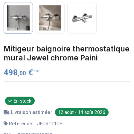
Mitigeur baignoire thermostatique
mural Jewel chrome Paini
498
€
TTC
,00
En stock
Livraison estimée :
12 août - 14 août 2026
Référence :
JECR111TH