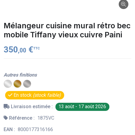
Mélangeur cuisine mural rétro bec
mobile Tiffany vieux cuivre Paini
350
€
TTC
,00
Autres finitions
En stock
(stock faible)
Livraison estimée :
13 août - 17 août 2026
Référence :
1875VC
EAN :
8000177316166