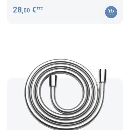
28
€
TTC
,00