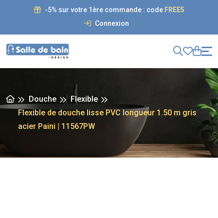
-5% sur votre 1ère commande : code
FREE5
Connexion
Douche
Flexible
Flexible de douche lisse PVC longueur 1.50 m gris
acier Paini | 11567PW