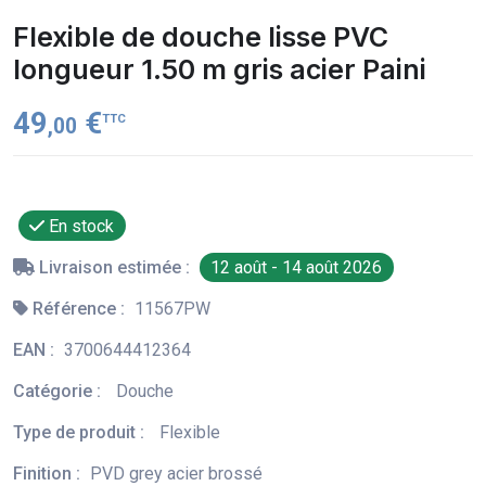
Flexible de douche lisse PVC
longueur 1.50 m gris acier Paini
49
€
TTC
,00
En stock
Livraison estimée :
12 août - 14 août 2026
Référence :
11567PW
EAN :
3700644412364
Catégorie :
Douche
Type de produit :
Flexible
Finition :
PVD grey acier brossé