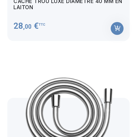
CACHE TROU LUXE DIAMÈTRE 40 MM EN
LAITON
28
€
TTC
,00