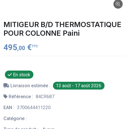
MITIGEUR B/D THERMOSTATIQUE
POUR COLONNE Paini
495
€
TTC
,00
En stock
Livraison estimée :
13 août - 17 août 2026
Référence :
84CR687
EAN :
3700644411220
Catégorie :