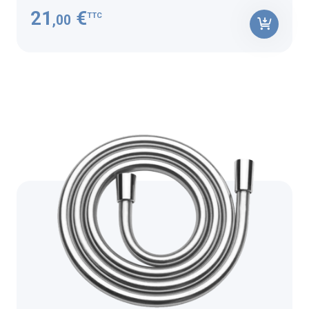
21
€
TTC
,00