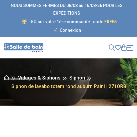
NOUS SOMMES FERMÉS DU 08/08 au 16/08/26 POUR LES
EXPÉDITIONS
-5% sur votre 1ère commande : code
FREE5
Connexion
Vidages & Siphons
Siphon
Siphon de lavabo totem rond auburn Paini | 271ORB