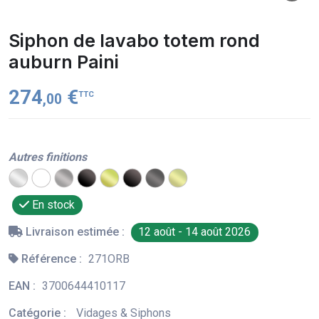
Siphon de lavabo totem rond
auburn Paini
274
€
TTC
,00
Autres finitions
En stock
Livraison estimée :
12 août - 14 août 2026
Référence :
271ORB
EAN :
3700644410117
Catégorie :
Vidages & Siphons