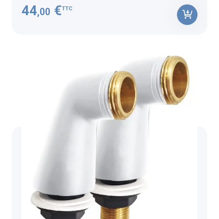
44
€
TTC
,00