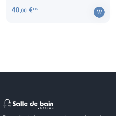
40
€
TTC
,00