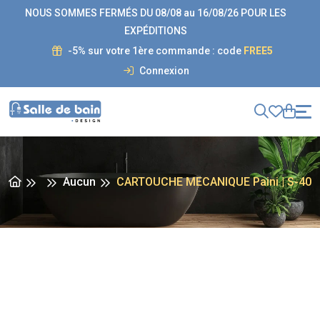
NOUS SOMMES FERMÉS DU 08/08 au 16/08/26 POUR LES
EXPÉDITIONS
-5% sur votre 1ère commande : code
FREE5
Connexion
Aucun
CARTOUCHE MECANIQUE Paini | S-40