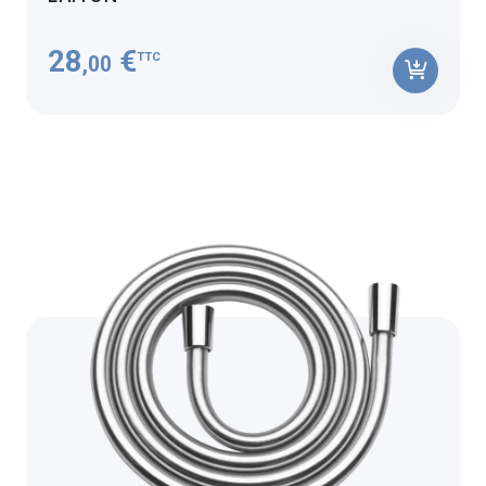
28
€
TTC
,00