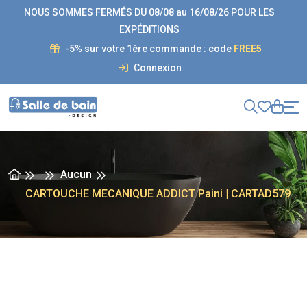
NOUS SOMMES FERMÉS DU 08/08 au 16/08/26 POUR LES
EXPÉDITIONS
-5% sur votre 1ère commande : code
FREE5
Connexion
Aucun
CARTOUCHE MECANIQUE ADDICT Paini | CARTAD579