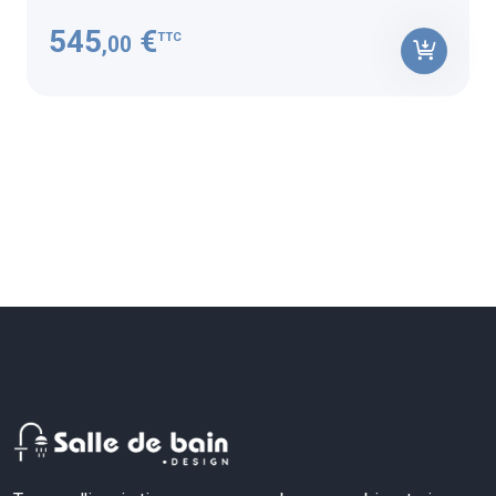
545
€
TTC
,00