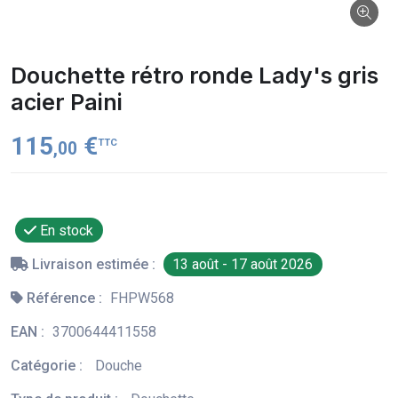
Douchette rétro ronde Lady's gris
acier Paini
115
€
TTC
,00
En stock
Livraison estimée :
13 août - 17 août 2026
Référence :
FHPW568
EAN :
3700644411558
Catégorie :
Douche