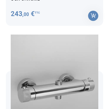
243
€
TTC
,00