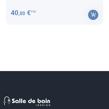
40
€
TTC
,00