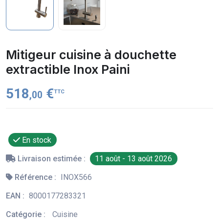
Mitigeur cuisine à douchette
extractible Inox Paini
518
€
TTC
,00
En stock
Livraison estimée :
11 août - 13 août 2026
Référence :
INOX566
EAN :
8000177283321
Catégorie :
Cuisine