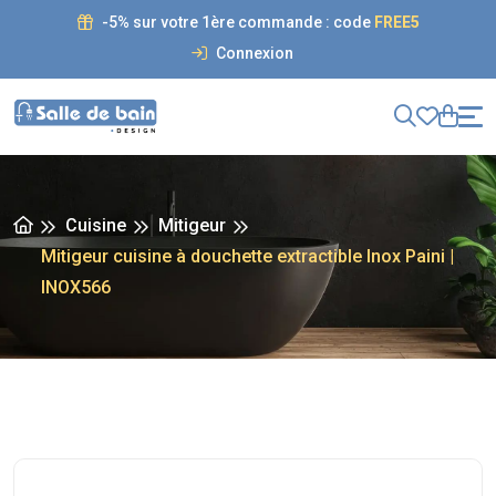
-5% sur votre 1ère commande : code
FREE5
Connexion
Cuisine
Mitigeur
Mitigeur cuisine à douchette extractible Inox Paini |
INOX566