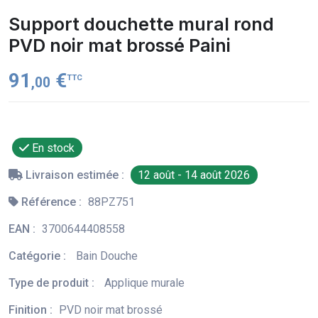
Support douchette mural rond
PVD noir mat brossé Paini
91
€
TTC
,00
En stock
Livraison estimée :
12 août - 14 août 2026
Référence :
88PZ751
EAN :
3700644408558
Catégorie :
Bain Douche
Type de produit :
Applique murale
Finition :
PVD noir mat brossé