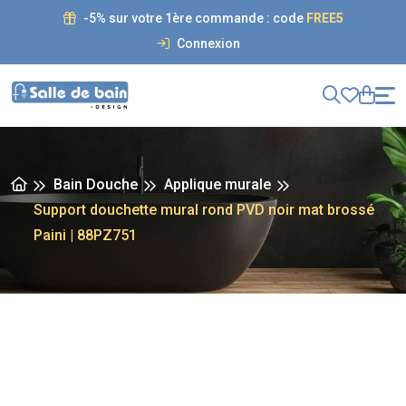
-5% sur votre 1ère commande : code
FREE5
Connexion
Bain Douche
Applique murale
Support douchette mural rond PVD noir mat brossé
Paini | 88PZ751