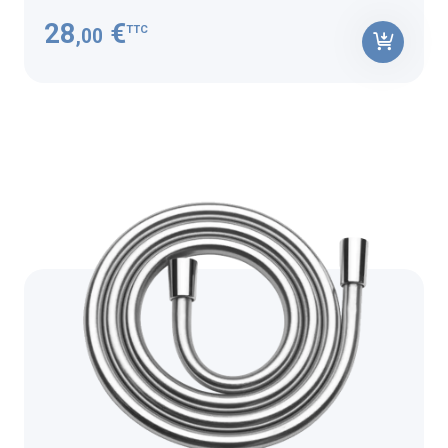
28
€
TTC
,00