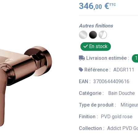
346
€
TTC
,00
Autres finitions
En stock
Livraison estimée :
1
Référence :
ADGR111
EAN :
3700644409616
Catégorie :
Bain Douche
Type de produit :
Mitigeu
Finition :
PVD gold rose
Collection :
Addict PVD Go