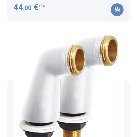
44
€
TTC
,00