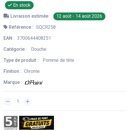
En stock
Livraison estimée :
12 août - 14 août 2026
Référence :
SQCR258
EAN :
3700644408251
Catégorie :
Douche
Type de produit :
Pomme de tête
Finition :
Chrome
Marque :