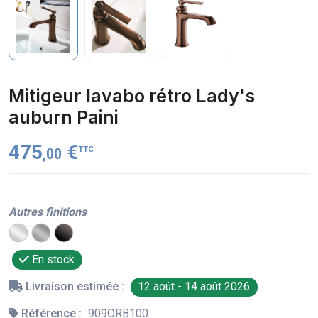
Mitigeur lavabo rétro Lady's
auburn Paini
475
€
TTC
,00
Autres finitions
En stock
Livraison estimée :
12 août - 14 août 2026
Référence :
909ORB100