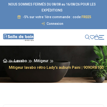
NOUS SOMMES FERMÉS DU 08/08 au 16/08/26 POUR LES
EXPÉDITIONS
-5% sur votre 1ère commande : code
FREE5
Connexion
Lavabo
Mitigeur
Mitigeur lavabo rétro Lady's auburn Paini | 909ORB100