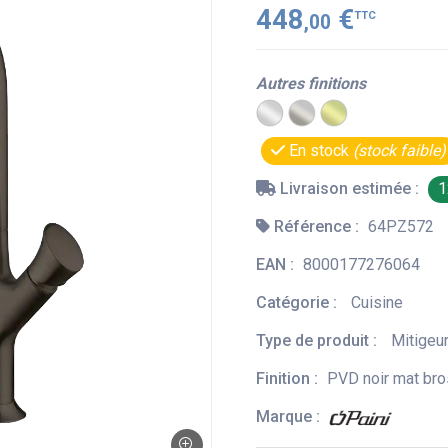
448
€
TTC
,00
Autres finitions
En stock
(stock faible)
Livraison estimée :
1
Référence :
64PZ572
EAN :
8000177276064
Catégorie :
Cuisine
Type de produit :
Mitigeu
Finition :
PVD noir mat br
Marque :