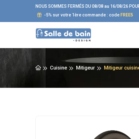
NOUS SOMMES FERMÉS DU 08/08 au 16/08/26 POU
-5% sur votre 1ère commande : code
FREE5
Cuisine
Mitigeur
Mitigeur cuisin