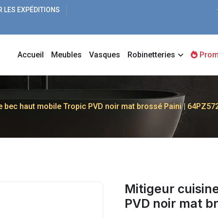
R LES EXPÉDITIONS
Accueil
Meubles
Vasques
Robinetteries
Prom
e bec haut mobile Tropic PVD noir mat brossé Paini | 64PZ57
Mitigeur cuisin
PVD noir mat br