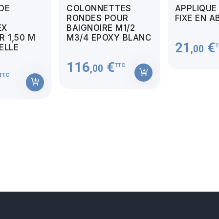
 DE
COLONNETTES
APPLIQUE
RONDES POUR
FIXE EN A
EX
BAIGNOIRE M1/2
 1,50 M
M3/4 EPOXY BLANC
21
€
T
MELLE
,00
116
€
TTC
,00
TTC