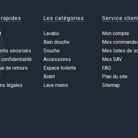
 rapides
Les catégories
Service clien
t
Lavabo
Mon compte
Bain douche
Mes commande
nts sécurisés
Douche
Mes listes de so
 confidentialité
Accessoires
Mes SAV
ue de retours
Espace toilette
FAQ
Bidet
Plan du site
ns légales
Lave mains
Sitemap