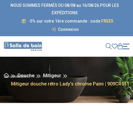
NOUS SOMMES FERMÉS DU 08/08 au 16/08/26 POUR LES
EXPÉDITIONS
-5% sur votre 1ère commande : code
FREE5
Connexion
Douche
Mitigeur
Mitigeur douche rétro Lady's chrome Paini | 909CR511