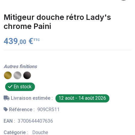
Mitigeur douche rétro Lady's
chrome Paini
439
€
TTC
,00
Autres finitions
En stock
Livraison estimée :
12 août - 14 août 2026
Référence :
909CR511
EAN :
3700644407636
Catégorie :
Douche