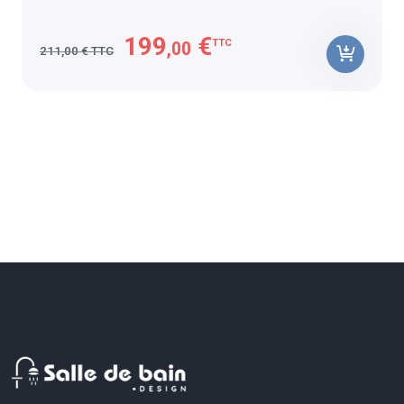
199
€
TTC
,00
211,00 € TTC