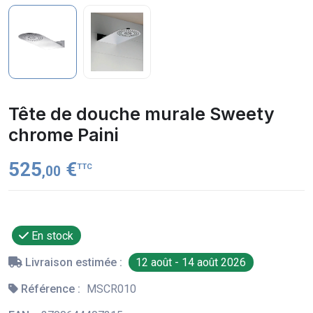
Tête de douche murale Sweety
chrome Paini
525
€
TTC
,00
En stock
Livraison estimée :
12 août - 14 août 2026
Référence :
MSCR010