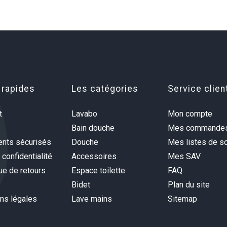
 rapides
Les catégories
Service clien
t
Lavabo
Mon compte
Bain douche
Mes commande
nts sécurisés
Douche
Mes listes de so
 confidentialité
Accessoires
Mes SAV
ue de retours
Espace toilette
FAQ
Bidet
Plan du site
ns légales
Lave mains
Sitemap