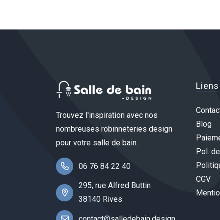
Liens
Contac
Trouvez l'inspiration avec nos
Blog
nombreuses robinneteries design
Paieme
pour votre salle de bain.
Pol. de
Politiq
06 76 84 22 40
CGV
295, rue Alfred Buttin
Mentio
38140 Rives
contact@salledebain.design