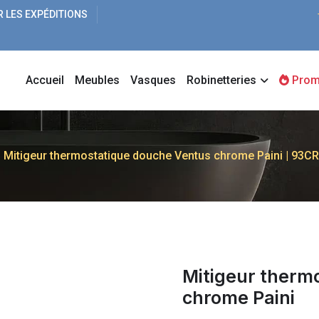
R LES EXPÉDITIONS
Accueil
Meubles
Vasques
Robinetteries
Prom
Mitigeur thermostatique douche Ventus chrome Paini | 93
Mitigeur therm
chrome Paini