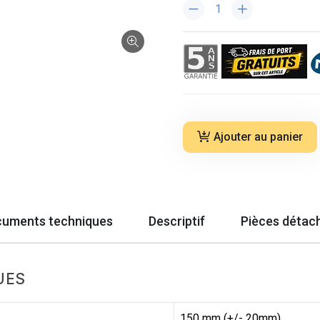
Ajouter au panier
uments techniques
Descriptif
Pièces détac
UES
150 mm (+/- 20mm)