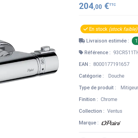
204
€
TTC
,00
En stock
(stock faible)
Livraison estimée :
1
Référence :
93CR511T
EAN :
8000177191657
Catégorie :
Douche
Type de produit :
Mitigeu
Finition :
Chrome
Collection :
Ventus
Marque :