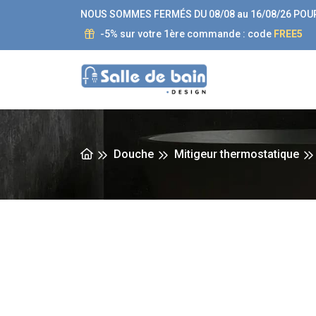
NOUS SOMMES FERMÉS DU 08/08 au 16/08/26 POU
-5% sur votre 1ère commande : code
FREE5
Douche
Mitigeur thermostatique