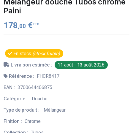
Mélangeur douche Tubos chrome
Paini
178
€
TTC
,00
En stock
(stock faible)
Livraison estimée :
11 août - 13 août 2026
Référence :
FHCR8417
EAN :
3700644406875
Catégorie :
Douche
Type de produit :
Mélangeur
Finition :
Chrome
Collection :
Tubos