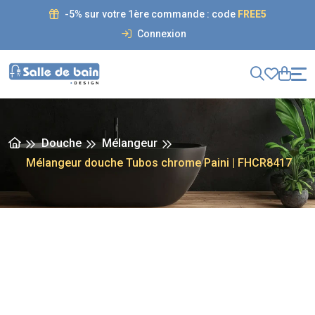
-5% sur votre 1ère commande : code
FREE5
Connexion
Douche
Mélangeur
Mélangeur douche Tubos chrome Paini | FHCR8417