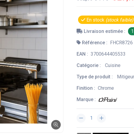
En stock
(stock faible)
Livraison estimée :
1
Référence :
FHCR8726
EAN :
3700644405533
Catégorie :
Cuisine
Type de produit :
Mitigeu
Finition :
Chrome
Marque :