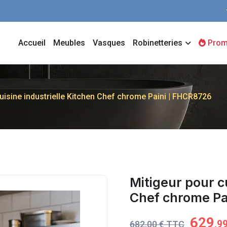
Accueil
Meubles
Vasques
Robinetteries
Prom
uisine industrielle Kitchen Chef chrome Paini | FHCR8726
Mitigeur pour cu
Chef chrome Pa
629
,9
682,00 € TTC