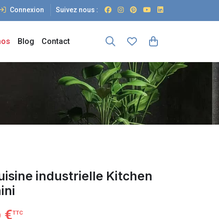
Connexion
Suivez nous :
os
Blog
Contact
isine industrielle Kitchen
ini
€
TTC
9