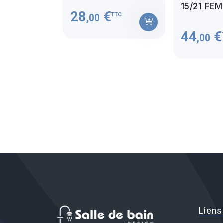
15/21 FE
28
€
TTC
,00
44
€
,00
Liens