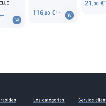
21
€
T
MELLE
,00
116
€
TTC
,00
TTC
 rapides
Les catégories
Service clien