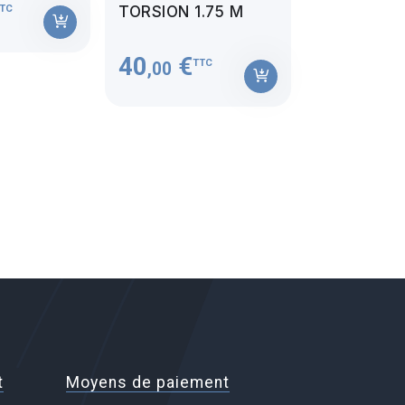
TC
TORSION 1.75 M
40
€
TTC
,00
t
Moyens de paiement