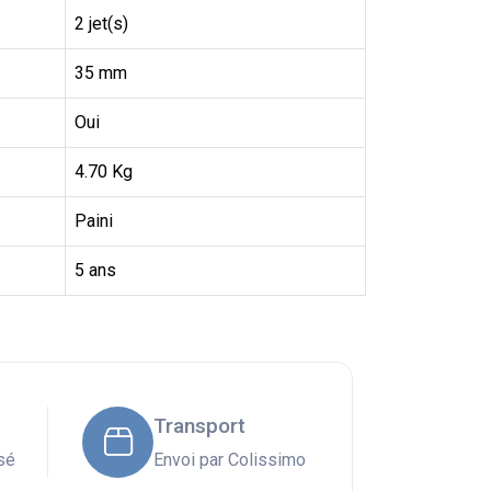
2 jet(s)
35 mm
Oui
4.70 Kg
Paini
5 ans
Transport
sé
Envoi par Colissimo