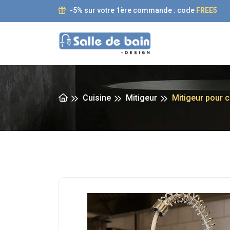
-5% sur votre 1ère commande : code
FREE5
Cuisine
Mitigeur
Mitigeur pour c