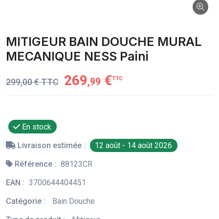
MITIGEUR BAIN DOUCHE MURAL
MECANIQUE NESS Paini
269
€
TTC
,99
299,00 € TTC
En stock
Livraison estimée :
12 août - 14 août 2026
Référence :
88123CR
EAN :
3700644404451
Catégorie :
Bain Douche