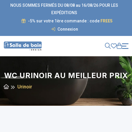
NOUS SOMMES FERMÉS DU 08/08 au 16/08/26 POUR LES
EXPÉDITIONS
-5% sur votre 1ère commande : code
FREE5
Connexion
WC URINOIR AU MEILLEUR PRIX
Urinoir