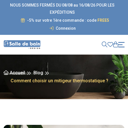
NOUS SOMMES FERMÉS DU 08/08 au 16/08/26 POUR LES
EXPÉDITIONS
-5% sur votre 1ère commande : code
FREE5
Connexion
Accueil
Blog
Comment choisir un mitigeur thermostatique ?