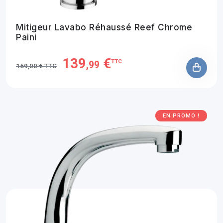
Mitigeur Lavabo Réhaussé Reef Chrome
Paini
139
€
TTC
,99
159,00 € TTC
EN PROMO !