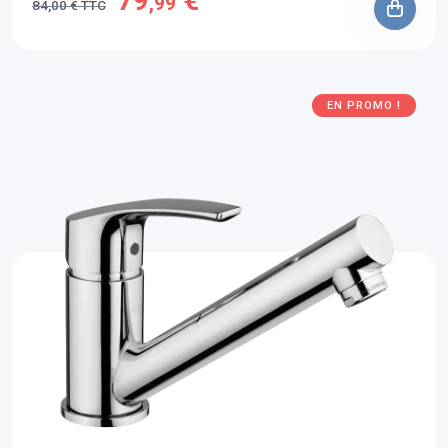
79
€
,99
84,00 € TTC
EN PROMO !