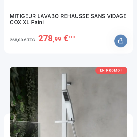
MITIGEUR LAVABO REHAUSSE SANS VIDAGE
COX XL Paini
278
€
TTC
,99
268,00 € TTC
EN PROMO !