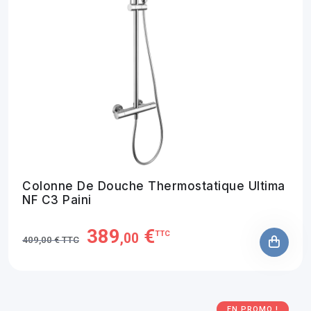
Colonne De Douche Thermostatique Ultima
NF C3 Paini
389
€
TTC
,00
409,00 € TTC
EN PROMO !