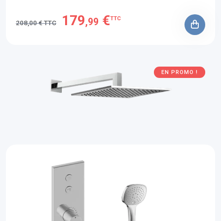
179
€
TTC
,99
208,00 € TTC
EN PROMO !